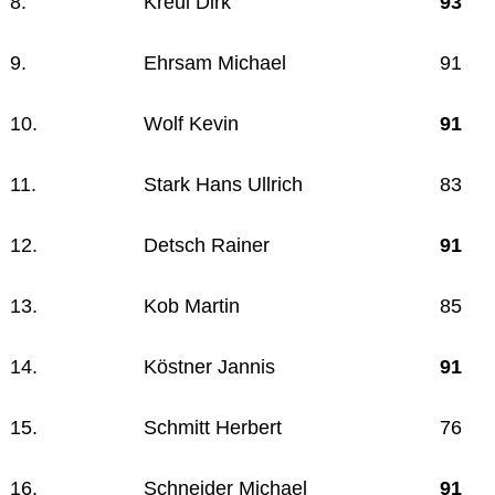
8.
Kreul Dirk
93
9.
Ehrsam Michael
91
10.
Wolf Kevin
91
11.
Stark Hans Ullrich
83
12.
Detsch Rainer
91
13.
Kob Martin
85
14.
Köstner Jannis
91
15.
Schmitt Herbert
76
16.
Schneider Michael
91