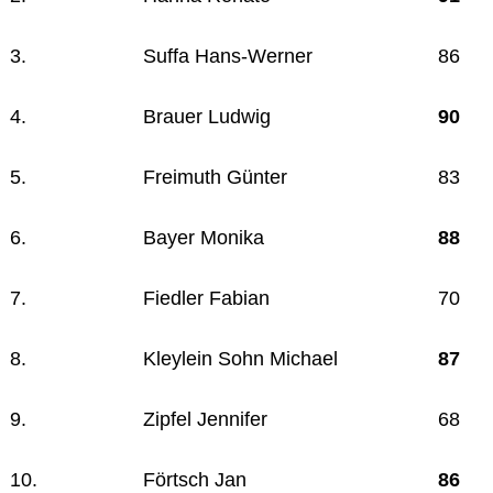
3.
Suffa Hans-Werner
86
4.
Brauer Ludwig
90
5.
Freimuth Günter
83
6.
Bayer Monika
88
7.
Fiedler Fabian
70
8.
Kleylein Sohn Michael
87
9.
Zipfel Jennifer
68
10.
Förtsch Jan
86