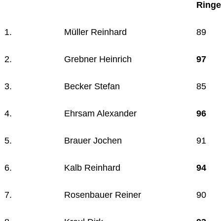
Ringe
1.
Müller Reinhard
89
2.
Grebner Heinrich
97
3.
Becker Stefan
85
4.
Ehrsam Alexander
96
5.
Brauer Jochen
91
6.
Kalb Reinhard
94
7.
Rosenbauer Reiner
90