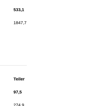
533,1
1847,7
Teiler
97,5
274,9